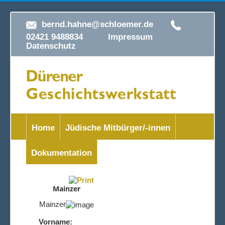
bernd.hahne@schloemer.de
02421 9488834
Impressum
Datenschutz
Home
Jüdische Mitbürger/-innen
Dokumentation
Mainzer
Mainzer
Vorname: