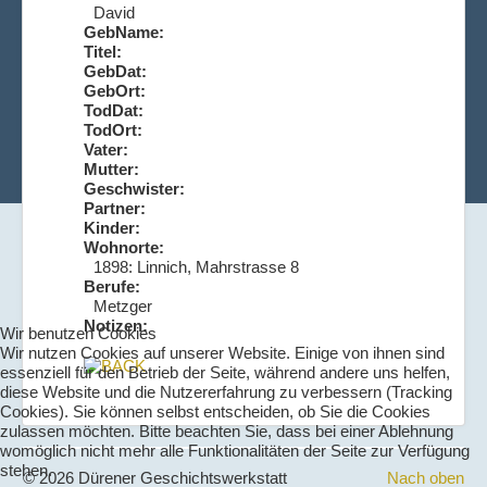
David
GebName:
Titel:
GebDat:
GebOrt:
TodDat:
TodOrt:
Vater:
Mutter:
Geschwister:
Partner:
Kinder:
Wohnorte:
1898: Linnich, Mahrstrasse 8
Berufe:
Metzger
Notizen:
Wir benutzen Cookies
Wir nutzen Cookies auf unserer Website. Einige von ihnen sind
essenziell für den Betrieb der Seite, während andere uns helfen,
diese Website und die Nutzererfahrung zu verbessern (Tracking
Cookies). Sie können selbst entscheiden, ob Sie die Cookies
zulassen möchten. Bitte beachten Sie, dass bei einer Ablehnung
womöglich nicht mehr alle Funktionalitäten der Seite zur Verfügung
stehen.
© 2026 Dürener Geschichtswerkstatt
Nach oben