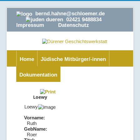
bernd.hahne@schloemer.de
02421 9488834
Impressum
Datenschutz
Home
Jüdische Mitbürger/-innen
Dokumentation
Loewy
Loewy
Vorname:
Ruth
GebName:
Roer