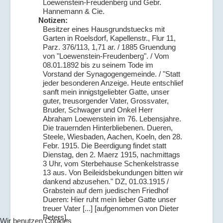
Loewenstein-Freudenberg und Gebr.
Hannemann & Cie.
Notizen:
Besitzer eines Hausgrundstuecks mit
Garten in Roelsdorf, Kapellenstr., Flur 11,
Parz. 376/113, 1,71 ar. / 1885 Gruendung
von "Loewenstein-Freudenberg". / Vom
08.01.1892 bis zu seinem Tode im
Vorstand der Synagogengemeinde. / "Statt
jeder besonderen Anzeige. Heute entschlief
sanft mein innigstgeliebter Gatte, unser
guter, treusorgender Vater, Grossvater,
Bruder, Schwager und Onkel Herr
Abraham Loewenstein im 76. Lebensjahre.
Die trauernden Hinterbliebenen. Dueren,
Steele, Wiesbaden, Aachen, Koeln, den 28.
Febr. 1915. Die Beerdigung findet statt
Dienstag, den 2. Maerz 1915, nachmittags
3 Uhr, vom Sterbehause Schenkelstrasse
13 aus. Von Beileidsbekundungen bitten wir
dankend abzusehen." DZ, 01.03.1915 /
Grabstein auf dem juedischen Friedhof
Dueren: Hier ruht mein lieber Gatte unser
treuer Vater [...] [aufgenommen von Dieter
Peters].
Wir benutzen Cookies