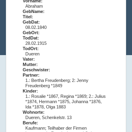
Vorname:
Abraham
GebName:
Titel:
GebDat:
08.02.1840
GebOrt:
TodDat:
28.02.1915
TodOrt:
Dueren
Vater:
Mutter:
Geschwister:
Partner:
1.: Bertha Freudenberg; 2: Jenny
Freudenberg *1849
Kinder:
1.: Rosalie *1867, Regina *1869; 2.: Julius
*1874, Hermann *1875, Johanna *1876,
Ida *1878, Olga 1883
Wohnorte:
Dueren, Schenkelstr. 13
Berufe:
Kaufmann; Teilhaber der Firmen