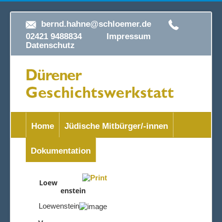
bernd.hahne@schloemer.de
02421 9488834
Impressum
Datenschutz
Home
Jüdische Mitbürger/-innen
Dokumentation
Loew
enstein
Loewenstein