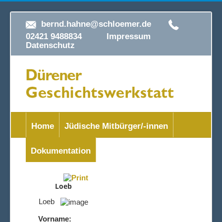
bernd.hahne@schloemer.de
02421 9488834
Impressum
Datenschutz
Home
Jüdische Mitbürger/-innen
Dokumentation
Loeb
Loeb
Vorname: