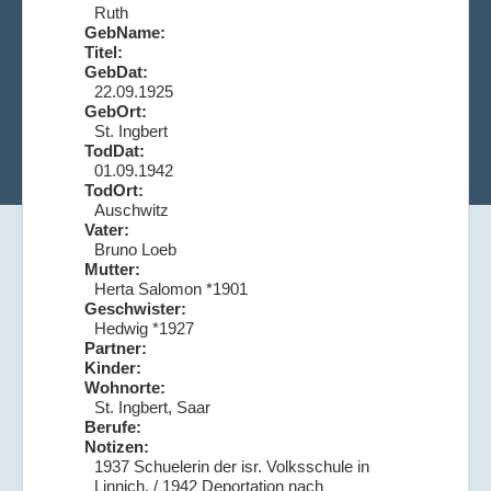
Ruth
GebName:
Titel:
GebDat:
22.09.1925
GebOrt:
St. Ingbert
TodDat:
01.09.1942
TodOrt:
Auschwitz
Vater:
Bruno Loeb
Mutter:
Herta Salomon *1901
Geschwister:
Hedwig *1927
Partner:
Kinder:
Wohnorte:
St. Ingbert, Saar
Berufe:
Notizen:
1937 Schuelerin der isr. Volksschule in
Linnich. / 1942 Deportation nach