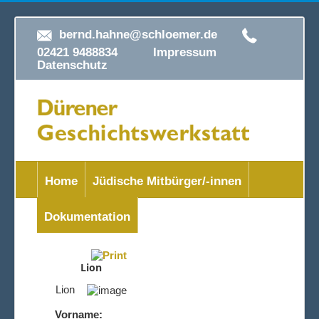
bernd.hahne@schloemer.de
02421 9488834
Impressum
Datenschutz
Home
Jüdische Mitbürger/-innen
Dokumentation
Lion
Lion
Vorname: