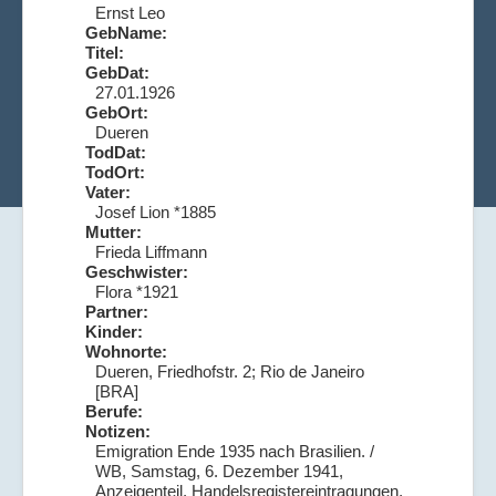
Ernst Leo
GebName:
Titel:
GebDat:
27.01.1926
GebOrt:
Dueren
TodDat:
TodOrt:
Vater:
Josef Lion *1885
Mutter:
Frieda Liffmann
Geschwister:
Flora *1921
Partner:
Kinder:
Wohnorte:
Dueren, Friedhofstr. 2; Rio de Janeiro
[BRA]
Berufe:
Notizen:
Emigration Ende 1935 nach Brasilien. /
WB, Samstag, 6. Dezember 1941,
Anzeigenteil, Handelsregistereintragungen,