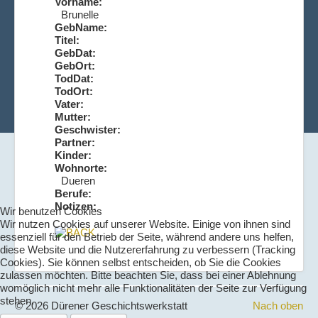
Vorname:
Brunelle
GebName:
Titel:
GebDat:
GebOrt:
TodDat:
TodOrt:
Vater:
Mutter:
Geschwister:
Partner:
Kinder:
Wohnorte:
Dueren
Berufe:
Notizen:
Wir benutzen Cookies
Wir nutzen Cookies auf unserer Website. Einige von ihnen sind
essenziell für den Betrieb der Seite, während andere uns helfen,
diese Website und die Nutzererfahrung zu verbessern (Tracking
Cookies). Sie können selbst entscheiden, ob Sie die Cookies
zulassen möchten. Bitte beachten Sie, dass bei einer Ablehnung
womöglich nicht mehr alle Funktionalitäten der Seite zur Verfügung
stehen.
© 2026 Dürener Geschichtswerkstatt
Nach oben