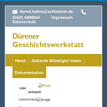
bernd.hahne@schloemer.de
02421 9488834
Impressum
Datenschutz
Home
Jüdische Mitbürger/-innen
Dokumentation
Liev
ermann
Lievermann