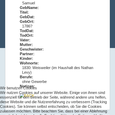
Samuel
GebName:
Titel:
GebDat:
GebOrt:
1786?
TodDat:
TodOrt:
Vater:
Mutter:
Geschwister:
Partner:
Kinder:
Wohnorte:
1830: Weisweiler (im Haushalt des Nathan
Levy)
Berufe:
ohne Gewerbe
Notizen:
Wir benutzen Cookies
Wir nutzen Cookies auf unserer Website. Einige von ihnen sind
essenziell für den Betrieb der Seite, während andere uns helfen,
diese Website und die Nutzererfahrung zu verbessern (Tracking
Cookies). Sie können selbst entscheiden, ob Sie die Cookies
zulassen möchten. Bitte beachten Sie, dass bei einer Ablehnung