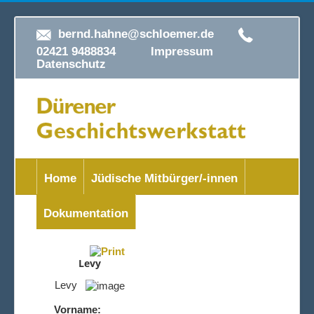
bernd.hahne@schloemer.de
02421 9488834
Impressum
Datenschutz
Home
Jüdische Mitbürger/-innen
Dokumentation
Levy
Levy
Vorname: