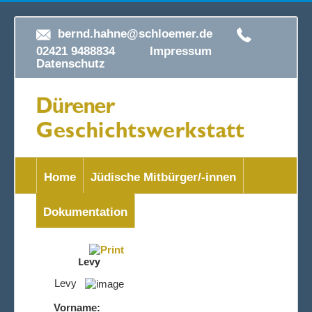
bernd.hahne@schloemer.de
02421 9488834
Impressum
Datenschutz
Home
Jüdische Mitbürger/-innen
Dokumentation
Levy
Levy
Vorname: