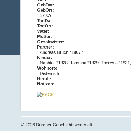
GebDat:
GebOrt:
1799?
TodDat:
TodOrt:
Vater:
Mutter:
Geschwister:
Partner:
Andreas Bruch *1807?
Kinder:
Naphtali *1828, Johanna *1829, Theresia *183
Wohnorte:
Disternich
Berufe:
Notizen:
© 2026 Dürener Geschichtswerkstatt