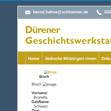
bernd.hahne@schloemer.de
02
Home
Jüdische Mitbürger/-innen
Doku
Bruch
Bruch
Vorname:
Brunetta
GebName:
Schwarz
Titel: