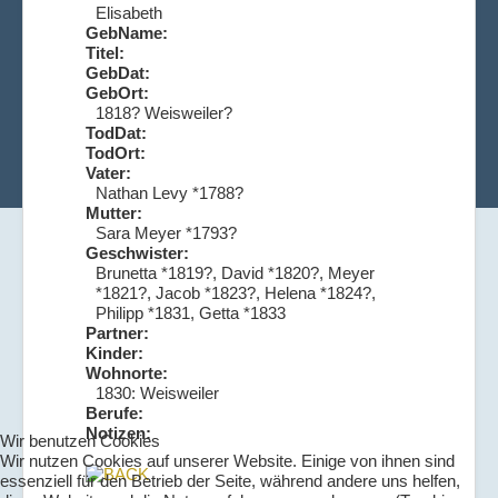
Elisabeth
GebName:
Titel:
GebDat:
GebOrt:
1818? Weisweiler?
TodDat:
TodOrt:
Vater:
Nathan Levy *1788?
Mutter:
Sara Meyer *1793?
Geschwister:
Brunetta *1819?, David *1820?, Meyer
*1821?, Jacob *1823?, Helena *1824?,
Philipp *1831, Getta *1833
Partner:
Kinder:
Wohnorte:
1830: Weisweiler
Berufe:
Notizen:
Wir benutzen Cookies
Wir nutzen Cookies auf unserer Website. Einige von ihnen sind
essenziell für den Betrieb der Seite, während andere uns helfen,