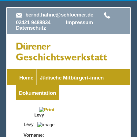
bernd.hahne@schloemer.de
02421 9488834
Impressum
Datenschutz
Home
Jüdische Mitbürger/-innen
Dokumentation
Levy
Levy
Vorname: