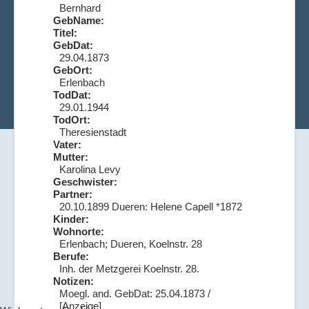
Bernhard
GebName:
Titel:
GebDat:
29.04.1873
GebOrt:
Erlenbach
TodDat:
29.01.1944
TodOrt:
Theresienstadt
Vater:
Mutter:
Karolina Levy
Geschwister:
Partner:
20.10.1899 Dueren: Helene Capell *1872
Kinder:
Wohnorte:
Erlenbach; Dueren, Koelnstr. 28
Berufe:
Inh. der Metzgerei Koelnstr. 28.
Notizen:
Moegl. and. GebDat: 25.04.1873 /
[Anzeige]