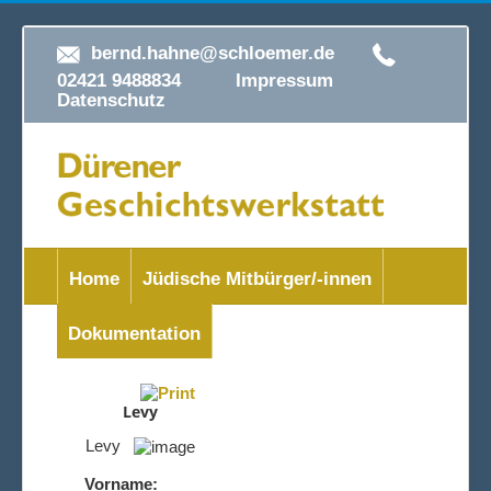
bernd.hahne@schloemer.de
02421 9488834
Impressum
Datenschutz
Home
Jüdische Mitbürger/-innen
Dokumentation
Levy
Levy
Vorname: