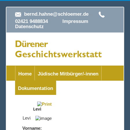
bernd.hahne@schloemer.de
02421 9488834
Impressum
Datenschutz
Home
Jüdische Mitbürger/-innen
Dokumentation
Levi
Levi
Vorname: