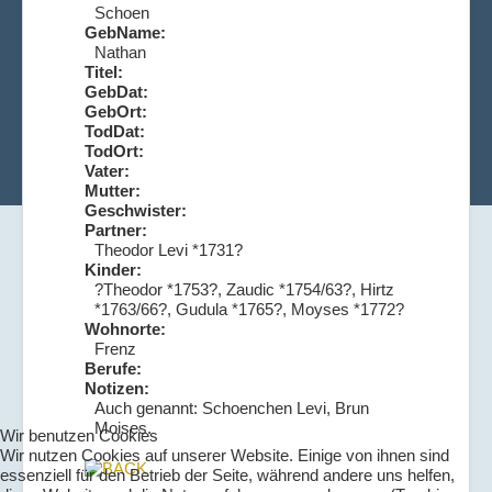
Schoen
GebName:
Nathan
Titel:
GebDat:
GebOrt:
TodDat:
TodOrt:
Vater:
Mutter:
Geschwister:
Partner:
Theodor Levi *1731?
Kinder:
?Theodor *1753?, Zaudic *1754/63?, Hirtz
*1763/66?, Gudula *1765?, Moyses *1772?
Wohnorte:
Frenz
Berufe:
Notizen:
Auch genannt: Schoenchen Levi, Brun
Moises.
Wir benutzen Cookies
Wir nutzen Cookies auf unserer Website. Einige von ihnen sind
essenziell für den Betrieb der Seite, während andere uns helfen,