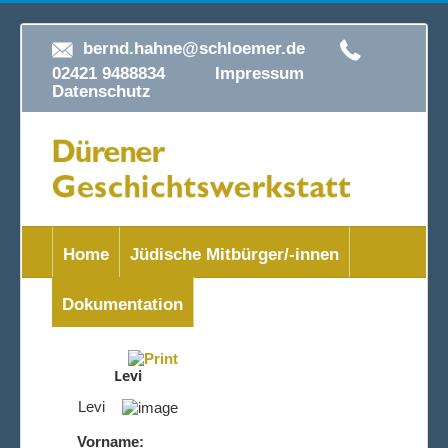
bernd.hahne@schloemer.de
02421 9488834
Impressum
Datenschutz
Home
Jüdische Mitbürger/-innen
Dokumentation
Levi
Levi
Vorname: