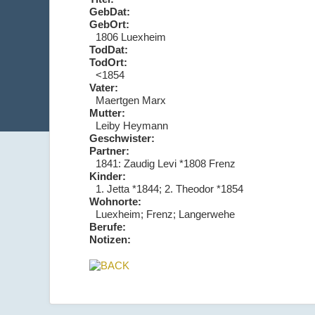
GebDat:
GebOrt:
1806 Luexheim
TodDat:
TodOrt:
<1854
Vater:
Maertgen Marx
Mutter:
Leiby Heymann
Geschwister:
Partner:
1841: Zaudig Levi *1808 Frenz
Kinder:
1. Jetta *1844; 2. Theodor *1854
Wohnorte:
Luexheim; Frenz; Langerwehe
Berufe:
Notizen: