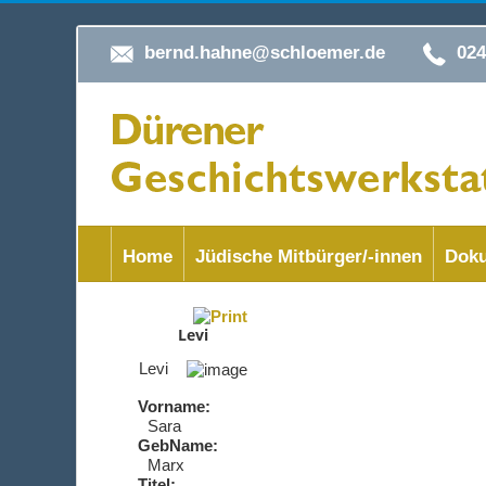
bernd.hahne@schloemer.de
02
Home
Jüdische Mitbürger/-innen
Doku
Levi
Levi
Vorname:
Sara
GebName:
Marx
Titel: