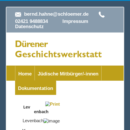
bernd.hahne@schloemer.de
02421 9488834
Impressum
Datenschutz
Home
Jüdische Mitbürger/-innen
Dokumentation
Lev
enbach
Levenbach