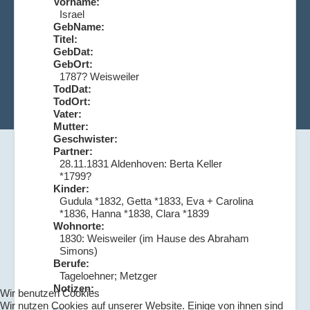
Vorname:
Israel
GebName:
Titel:
GebDat:
GebOrt:
1787? Weisweiler
TodDat:
TodOrt:
Vater:
Mutter:
Geschwister:
Partner:
28.11.1831 Aldenhoven: Berta Keller
*1799?
Kinder:
Gudula *1832, Getta *1833, Eva + Carolina
*1836, Hanna *1838, Clara *1839
Wohnorte:
1830: Weisweiler (im Hause des Abraham
Simons)
Berufe:
Tageloehner; Metzger
Notizen:
Wir benutzen Cookies
Wir nutzen Cookies auf unserer Website. Einige von ihnen sind