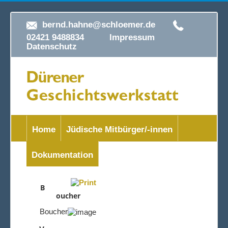
bernd.hahne@schloemer.de
02421 9488834
Impressum
Datenschutz
Home
Jüdische Mitbürger/-innen
Dokumentation
B
oucher
Boucher