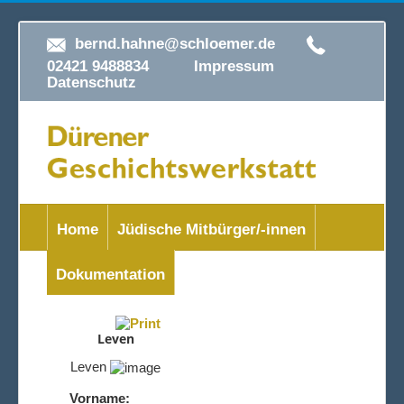
bernd.hahne@schloemer.de
02421 9488834
Impressum
Datenschutz
Home
Jüdische Mitbürger/-innen
Dokumentation
Leven
Leven
Vorname: