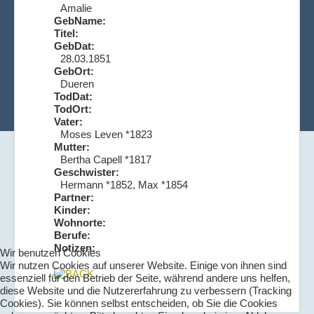
Amalie
GebName:
Titel:
GebDat:
28.03.1851
GebOrt:
Dueren
TodDat:
TodOrt:
Vater:
Moses Leven *1823
Mutter:
Bertha Capell *1817
Geschwister:
Hermann *1852, Max *1854
Partner:
Kinder:
Wohnorte:
Berufe:
Notizen:
Wir benutzen Cookies
Wir nutzen Cookies auf unserer Website. Einige von ihnen sind
essenziell für den Betrieb der Seite, während andere uns helfen,
diese Website und die Nutzererfahrung zu verbessern (Tracking
Cookies). Sie können selbst entscheiden, ob Sie die Cookies