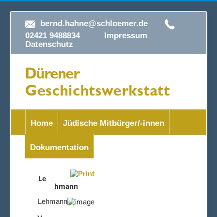
bernd.hahne@schloemer.de
02421 9488834
Impressum
Datenschutz
Home
Jüdische Mitbürger/-innen
Dokumentation
Le
hmann
Lehmann