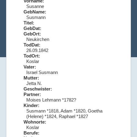
Vorname:
Susanne
GebName:
Susmann
Titel:
GebDat:
GebOrt:
Neukirchen
TodDat:
26.09.1842
TodOrt:
Koslar
Vater:
Israel Susmann
Mutter:
Jetta N.
Geschwister:
Partner:
Moises Lehmann *1782?
Kinder:
Susmann *1818, Adam *1820, Goetha
(Helene) *1824, Raphael *1827
Wohnorte:
Koslar
Berufe: