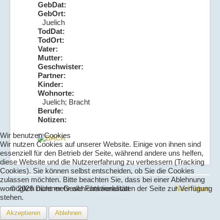
GebDat:
GebOrt:
Juelich
TodDat:
TodOrt:
Vater:
Mutter:
Geschwister:
Partner:
Kinder:
Wohnorte:
Juelich; Bracht
Berufe:
Notizen:
Wir benutzen Cookies
Wir nutzen Cookies auf unserer Website. Einige von ihnen sind
essenziell für den Betrieb der Seite, während andere uns helfen,
diese Website und die Nutzererfahrung zu verbessern (Tracking
Cookies). Sie können selbst entscheiden, ob Sie die Cookies
zulassen möchten. Bitte beachten Sie, dass bei einer Ablehnung
womöglich nicht mehr alle Funktionalitäten der Seite zur Verfügung
© 2026 Dürener Geschichtswerkstatt
Nach oben
stehen.
Akzeptieren
Ablehnen