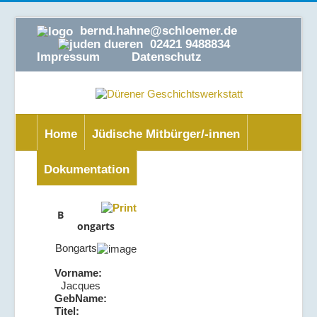
bernd.hahne@schloemer.de
02421 9488834
Impressum
Datenschutz
Home
Jüdische Mitbürger/-innen
Dokumentation
B
ongarts
Bongarts
Vorname:
Jacques
GebName:
Titel: