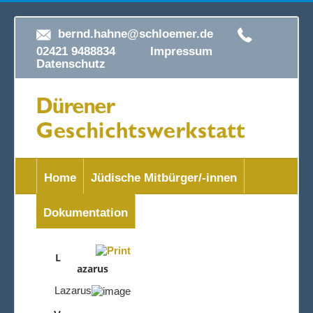
bernd.hahne@schloemer.de
02421 9488834
Impressum
Datenschutz
Home
Jüdische Mitbürger/-innen
Dokumentation
L
azarus
Lazarus