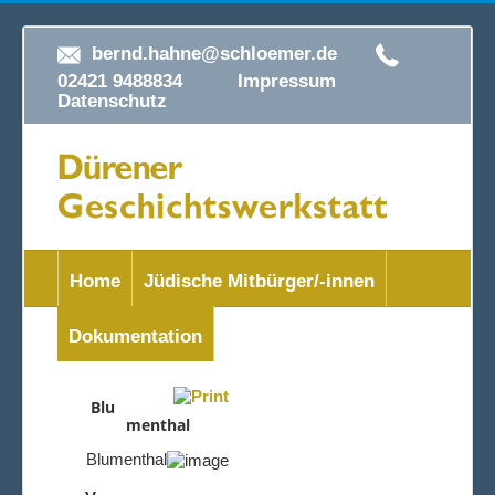
bernd.hahne@schloemer.de
02421 9488834
Impressum
Datenschutz
Home
Jüdische Mitbürger/-innen
Dokumentation
Blu
menthal
Blumenthal