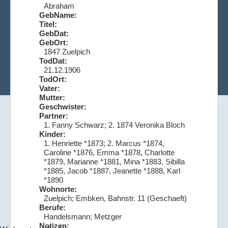
Abraham
GebName:
Titel:
GebDat:
GebOrt:
1847 Zuelpich
TodDat:
21.12.1906
TodOrt:
Vater:
Mutter:
Geschwister:
Partner:
1. Fanny Schwarz; 2. 1874 Veronika Bloch
Kinder:
1. Henriette *1873; 2. Marcus *1874,
Caroline *1876, Emma *1878, Charlotte
*1879, Marianne *1881, Mina *1883, Sibilla
*1885, Jacob *1887, Jeanette *1888, Karl
*1890
Wohnorte:
Zuelpich; Embken, Bahnstr. 11 (Geschaeft)
Berufe:
Handelsmann; Metzger
Notizen: