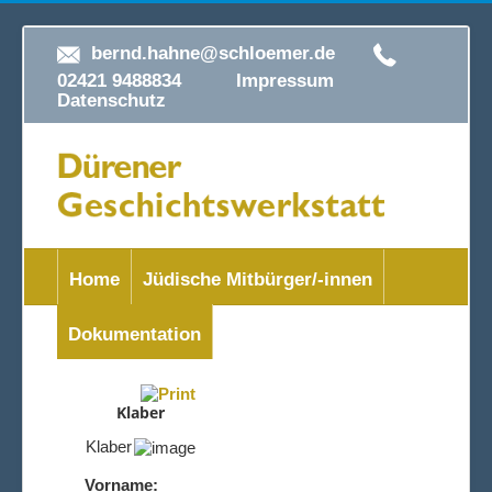
bernd.hahne@schloemer.de
02421 9488834
Impressum
Datenschutz
Home
Jüdische Mitbürger/-innen
Dokumentation
Klaber
Klaber
Vorname: