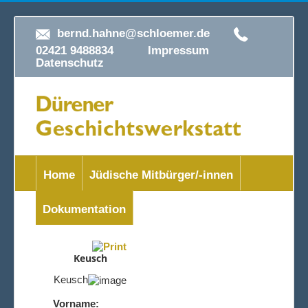
bernd.hahne@schloemer.de
02421 9488834
Impressum
Datenschutz
Home
Jüdische Mitbürger/-innen
Dokumentation
Keusch
Keusch
Vorname: