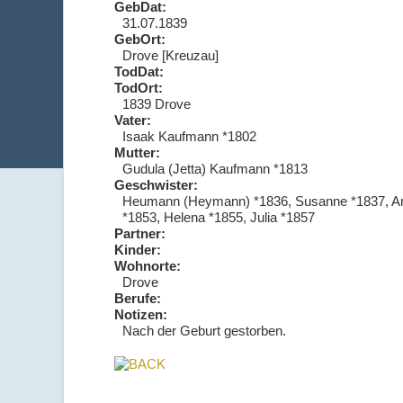
GebDat:
31.07.1839
GebOrt:
Drove [Kreuzau]
TodDat:
TodOrt:
1839 Drove
Vater:
Isaak Kaufmann *1802
Mutter:
Gudula (Jetta) Kaufmann *1813
Geschwister:
Heumann (Heymann) *1836, Susanne *1837, Amal
*1853, Helena *1855, Julia *1857
Partner:
Kinder:
Wohnorte:
Drove
Berufe:
Notizen:
Nach der Geburt gestorben.