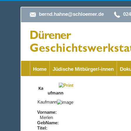
bernd.hahne@schloemer.de
02
Home
Jüdische Mitbürger/-innen
Doku
Ka
ufmann
Kaufmann
Vorname:
Merlen
GebName:
Titel: