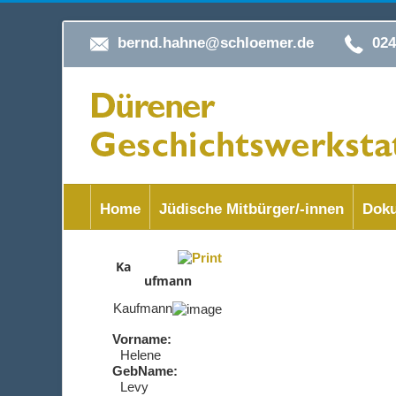
bernd.hahne@schloemer.de
02
Home
Jüdische Mitbürger/-innen
Doku
Ka
ufmann
Kaufmann
Vorname:
Helene
GebName:
Levy