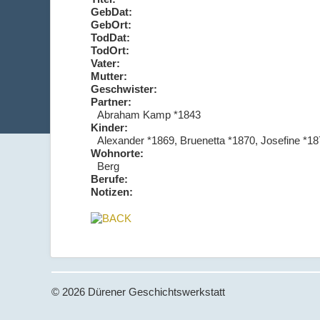
GebDat:
GebOrt:
TodDat:
TodOrt:
Vater:
Mutter:
Geschwister:
Partner:
Abraham Kamp *1843
Kinder:
Alexander *1869, Bruenetta *1870, Josefine *18
Wohnorte:
Berg
Berufe:
Notizen:
© 2026 Dürener Geschichtswerkstatt