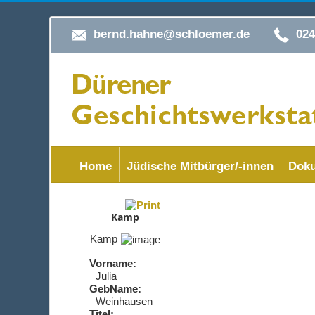
bernd.hahne@schloemer.de
02
Home
Jüdische Mitbürger/-innen
Doku
Kamp
Kamp
Vorname:
Julia
GebName:
Weinhausen
Titel: