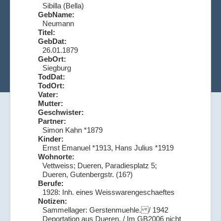
Sibilla (Bella)
GebName:
Neumann
Titel:
GebDat:
26.01.1879
GebOrt:
Siegburg
TodDat:
TodOrt:
Vater:
Mutter:
Geschwister:
Partner:
Simon Kahn *1879
Kinder:
Ernst Emanuel *1913, Hans Julius *1919
Wohnorte:
Vettweiss; Dueren, Paradiesplatz 5;
Dueren, Gutenbergstr. (16?)
Berufe:
1928: Inh. eines Weisswarengeschaeftes
Notizen:
Sammellager: Gerstenmuehle. / 1942
Deportation aus Dueren. / Im GB2006 nicht