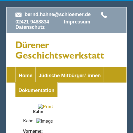
bernd.hahne@schloemer.de
02421 9488834
Impressum
Datenschutz
Home
Jüdische Mitbürger/-innen
Dokumentation
Kahn
Kahn
Vorname: