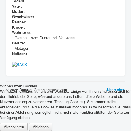
TodOrt:
Vater:
Mutter:
Geschwister:
Partner:
Kinder:
Wohnorte:
Glesch; 1938: Dueren od. Vettweiss
Berufe:
Metzger
Notizen:
Wir benutzen Cookies
© 2026 Dürener Geschichtswerkstatt
Nach oben
Wir nutzen Cookies auf unserer Website. Einige von ihnen sind essenziell für
den Betrieb der Seite, während andere uns helfen, diese Website und die
Nutzererfahrung zu verbessern (Tracking Cookies). Sie können selbst
entscheiden, ob Sie die Cookies zulassen möchten. Bitte beachten Sie, dass
bei einer Ablehnung womöglich nicht mehr alle Funktionalitäten der Seite zur
Verfügung stehen.
Akzeptieren
Ablehnen