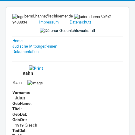
bernd.hahne@schloemer.de
02421
9488834
Impressum
Datenschutz
Home
Jüdische Mitbürger/-innen
Dokumentation
Kahn
Kahn
Vorname:
Julius
GebName:
Titel:
GebDat:
GebOrt:
1919 Glesch
TodDat: