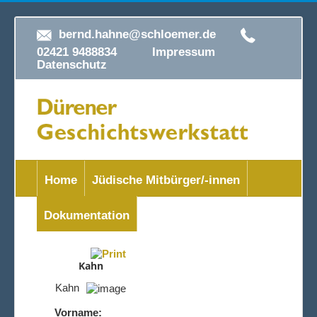
bernd.hahne@schloemer.de
02421 9488834
Impressum
Datenschutz
Home
Jüdische Mitbürger/-innen
Dokumentation
Kahn
Kahn
Vorname: