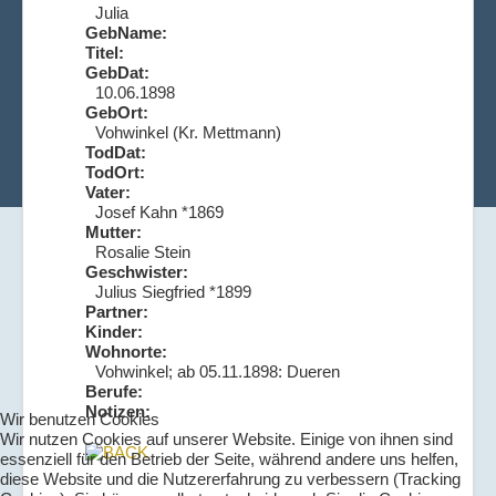
Julia
GebName:
Titel:
GebDat:
10.06.1898
GebOrt:
Vohwinkel (Kr. Mettmann)
TodDat:
TodOrt:
Vater:
Josef Kahn *1869
Mutter:
Rosalie Stein
Geschwister:
Julius Siegfried *1899
Partner:
Kinder:
Wohnorte:
Vohwinkel; ab 05.11.1898: Dueren
Berufe:
Notizen:
Wir benutzen Cookies
Wir nutzen Cookies auf unserer Website. Einige von ihnen sind
essenziell für den Betrieb der Seite, während andere uns helfen,
diese Website und die Nutzererfahrung zu verbessern (Tracking