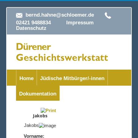
bernd.hahne@schloemer.de
02421 9488834
Impressum
Datenschutz
Home
Jüdische Mitbürger/-innen
Dokumentation
Jakobs
Jakobs
Vorname: