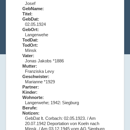
Josef
GebName:
Titel:
GebDat:
02.05.1924
GebOrt:
Langerwehe
TodDat:
TodOrt:
Minsk
Vater:
Jonas Jakobs *1886
Mutter:
Franziska Levy
Geschwister:
Marianne *1929
Partner:
Kinder:
Wohnorte:
Langerwehe; 1942: Siegburg
Berufe:
Notizen:
GebDat lt. Corbach: 02.05.1923. / Am
20.07.1942 Deportation von Koeln nach
Minsk. / Am 03.12.1945 vom AG Siegburg