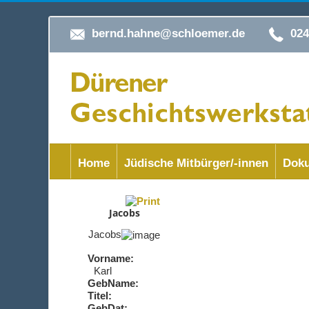
bernd.hahne@schloemer.de
02
Home
Jüdische Mitbürger/-innen
Doku
Jacobs
Jacobs
Vorname:
Karl
GebName:
Titel:
GebDat: