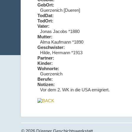
GebOrt:
Guerzenich [Dueren]
TodDat:
TodOrt:
Vater:
Jonas Jacobs *1880
Mutter:
Alma Kaufmann *1890
Geschwister:
Hilde, Hermann *1913
Partner:
Kinder:
Wohnorte:
Guerzenich
Berufe:
Notizen:
Vor dem 2. WK in die USA emigriert.
© 2026 Dürener Geschichtswerkstatt