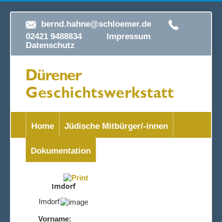
bernd.hahne@schloemer.de
02421 9488834
Impressum
Datenschutz
Home
Jüdische Mitbürger/-innen
Dokumentation
Imdorf
Imdorf
Vorname: