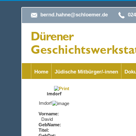
bernd.hahne@schloemer.de
02
Home
Jüdische Mitbürger/-innen
Doku
Imdorf
Imdorf
Vorname:
David
GebName:
Titel:
GebDat: