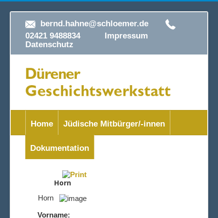
bernd.hahne@schloemer.de
02421 9488834
Impressum
Datenschutz
Home
Jüdische Mitbürger/-innen
Dokumentation
Horn
Horn
Vorname: