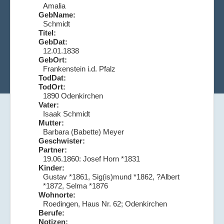
Amalia
GebName:
Schmidt
Titel:
GebDat:
12.01.1838
GebOrt:
Frankenstein i.d. Pfalz
TodDat:
TodOrt:
1890 Odenkirchen
Vater:
Isaak Schmidt
Mutter:
Barbara (Babette) Meyer
Geschwister:
Partner:
19.06.1860: Josef Horn *1831
Kinder:
Gustav *1861, Sig(is)mund *1862, ?Albert
*1872, Selma *1876
Wohnorte:
Roedingen, Haus Nr. 62; Odenkirchen
Berufe:
Notizen: