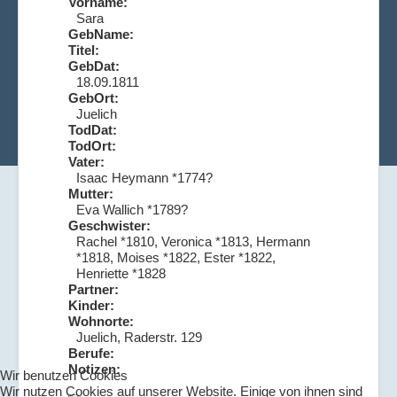
Vorname:
Sara
GebName:
Titel:
GebDat:
18.09.1811
GebOrt:
Juelich
TodDat:
TodOrt:
Vater:
Isaac Heymann *1774?
Mutter:
Eva Wallich *1789?
Geschwister:
Rachel *1810, Veronica *1813, Hermann
*1818, Moises *1822, Ester *1822,
Henriette *1828
Partner:
Kinder:
Wohnorte:
Juelich, Raderstr. 129
Berufe:
Notizen:
Wir benutzen Cookies
Wir nutzen Cookies auf unserer Website. Einige von ihnen sind