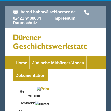
bernd.hahne@schloemer.de
02421 9488834
Impressum
Datenschutz
Home
Jüdische Mitbürger/-innen
Dokumentation
He
ymann
Heymann