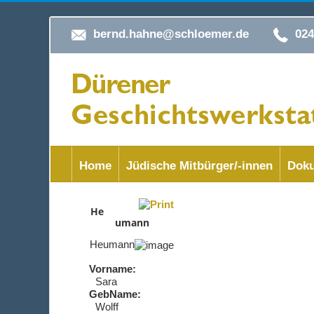
bernd.hahne@schloemer.de
02
Home
Jüdische Mitbürger/-innen
Doku
He
umann
Heumann
Vorname:
Sara
GebName:
Wolff