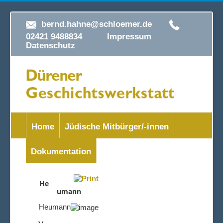
bernd.hahne@schloemer.de
02421 9488834
Impressum
Datenschutz
Home
Jüdische Mitbürger/-innen
Dokumentation
He
umann
Heumann