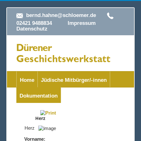
bernd.hahne@schloemer.de
02421 9488834
Impressum
Datenschutz
Home
Jüdische Mitbürger/-innen
Dokumentation
Herz
Herz
Vorname: