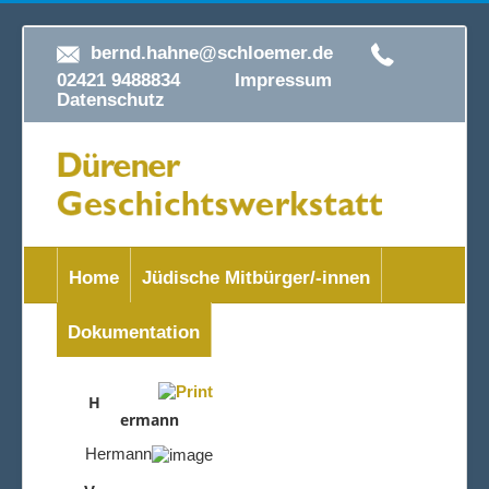
bernd.hahne@schloemer.de
02421 9488834
Impressum
Datenschutz
Home
Jüdische Mitbürger/-innen
Dokumentation
H
ermann
Hermann