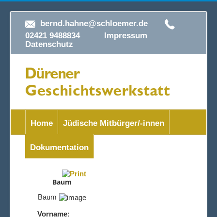
bernd.hahne@schloemer.de
02421 9488834
Impressum
Datenschutz
Home
Jüdische Mitbürger/-innen
Dokumentation
Baum
Baum
Vorname: