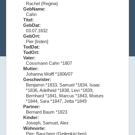
Rachel (Regina)
GebName:
Cahn
Titel:
GebDat:
03.07.1832
GebOrt:
Pier [Inden]
TodDat:
TodOrt:
Vater:
Cossmann Cahn *1807
Mutter:
Johanna Wolff *1806/07
Geschwister:
Benjamin *1833, Samuel *1834, Isaac
*1836, Adelheid *1838, Levi *1839,
Bernhard *1841, Marcus *1843, Moises
*1844, Sara *1847, Jetta *1849
Partner:
Bernard Baum *1823
Kinder:
Joseph, Samuel, Alex
Wohnorte:
Pier; Bauchem (Geilenkirchen)