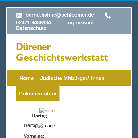
bernd.hahne@schloemer.de
02421 9488834
Impressum
Datenschutz
Home
Jüdische Mitbürger/-innen
Dokumentation
Hartog
Hartog
Vorname: