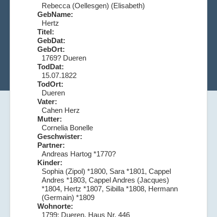
Rebecca (Oellesgen) (Elisabeth)
GebName:
Hertz
Titel:
GebDat:
GebOrt:
1769? Dueren
TodDat:
15.07.1822
TodOrt:
Dueren
Vater:
Cahen Herz
Mutter:
Cornelia Bonelle
Geschwister:
Partner:
Andreas Hartog *1770?
Kinder:
Sophia (Zipol) *1800, Sara *1801, Cappel
Andres *1803, Cappel Andres (Jacques)
*1804, Hertz *1807, Sibilla *1808, Hermann
(Germain) *1809
Wohnorte:
1799: Dueren, Haus Nr. 446