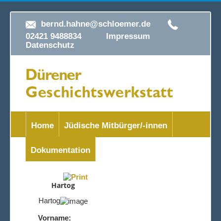
bernd.hahne@schloemer.de
02421 9488834
Impressum
Datenschutz
Home
Jüdische Mitbürger/-innen
Dokumentation
Hartog
Hartog
Vorname: