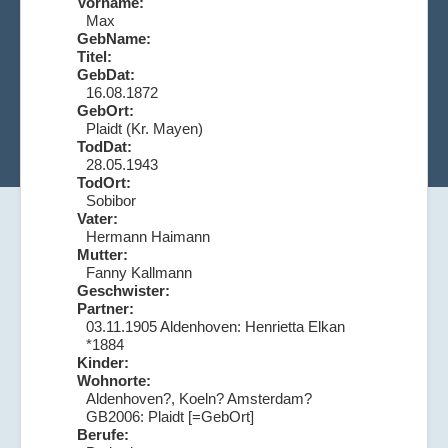
Vorname:
Max
GebName:
Titel:
GebDat:
16.08.1872
GebOrt:
Plaidt (Kr. Mayen)
TodDat:
28.05.1943
TodOrt:
Sobibor
Vater:
Hermann Haimann
Mutter:
Fanny Kallmann
Geschwister:
Partner:
03.11.1905 Aldenhoven: Henrietta Elkan
*1884
Kinder:
Wohnorte:
Aldenhoven?, Koeln? Amsterdam?
GB2006: Plaidt [=GebOrt]
Berufe: