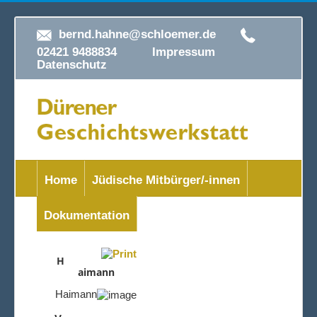
bernd.hahne@schloemer.de
02421 9488834
Impressum
Datenschutz
Home
Jüdische Mitbürger/-innen
Dokumentation
H
aimann
Haimann