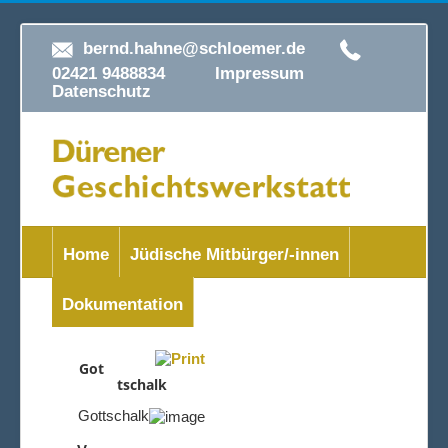
bernd.hahne@schloemer.de
02421 9488834
Impressum
Datenschutz
Home
Jüdische Mitbürger/-innen
Dokumentation
Got
tschalk
Gottschalk