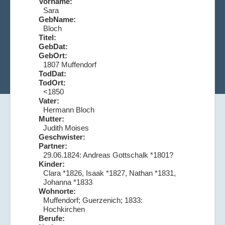
Vorname:
Sara
GebName:
Bloch
Titel:
GebDat:
GebOrt:
1807 Muffendorf
TodDat:
TodOrt:
<1850
Vater:
Hermann Bloch
Mutter:
Judith Moises
Geschwister:
Partner:
29.06.1824: Andreas Gottschalk *1801?
Kinder:
Clara *1826, Isaak *1827, Nathan *1831,
Johanna *1833
Wohnorte:
Muffendorf; Guerzenich; 1833:
Hochkirchen
Berufe: