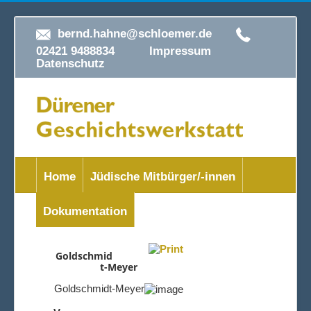
bernd.hahne@schloemer.de
02421 9488834
Impressum
Datenschutz
Home
Jüdische Mitbürger/-innen
Dokumentation
Goldschmid
t-Meyer
Goldschmidt-Meyer