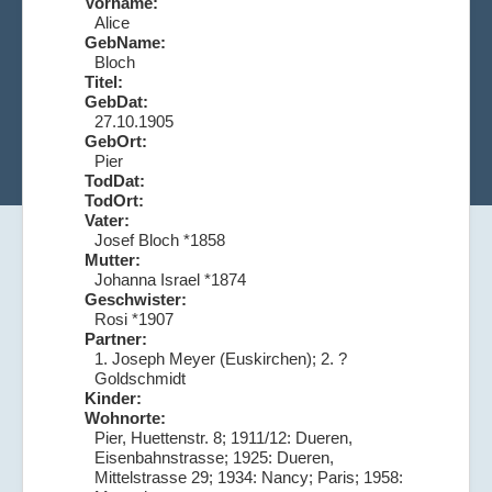
Vorname:
Alice
GebName:
Bloch
Titel:
GebDat:
27.10.1905
GebOrt:
Pier
TodDat:
TodOrt:
Vater:
Josef Bloch *1858
Mutter:
Johanna Israel *1874
Geschwister:
Rosi *1907
Partner:
1. Joseph Meyer (Euskirchen); 2. ?
Goldschmidt
Kinder:
Wohnorte:
Pier, Huettenstr. 8; 1911/12: Dueren,
Eisenbahnstrasse; 1925: Dueren,
Mittelstrasse 29; 1934: Nancy; Paris; 1958: