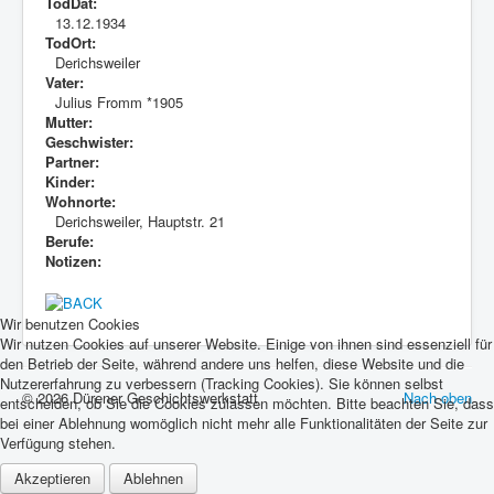
TodDat:
13.12.1934
TodOrt:
Derichsweiler
Vater:
Julius Fromm *1905
Mutter:
Geschwister:
Partner:
Kinder:
Wohnorte:
Derichsweiler, Hauptstr. 21
Berufe:
Notizen:
Wir benutzen Cookies
Wir nutzen Cookies auf unserer Website. Einige von ihnen sind essenziell für
den Betrieb der Seite, während andere uns helfen, diese Website und die
Nutzererfahrung zu verbessern (Tracking Cookies). Sie können selbst
© 2026 Dürener Geschichtswerkstatt
Nach oben
entscheiden, ob Sie die Cookies zulassen möchten. Bitte beachten Sie, dass
bei einer Ablehnung womöglich nicht mehr alle Funktionalitäten der Seite zur
Verfügung stehen.
Akzeptieren
Ablehnen