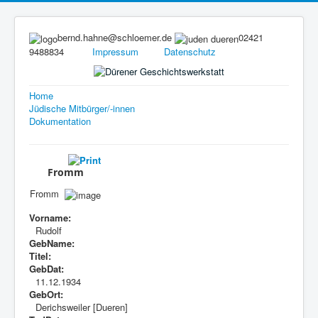
bernd.hahne@schloemer.de
02421
9488834
Impressum
Datenschutz
Home
Jüdische Mitbürger/-innen
Dokumentation
Fromm
Fromm
Vorname:
Rudolf
GebName:
Titel:
GebDat:
11.12.1934
GebOrt:
Derichsweiler [Dueren]