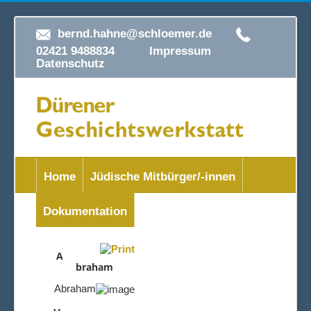
bernd.hahne@schloemer.de
02421 9488834
Impressum
Datenschutz
Home
Jüdische Mitbürger/-innen
Dokumentation
A
braham
Abraham