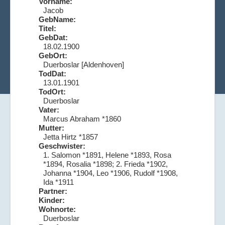
Vorname:
Jacob
GebName:
Titel:
GebDat:
18.02.1900
GebOrt:
Duerboslar [Aldenhoven]
TodDat:
13.01.1901
TodOrt:
Duerboslar
Vater:
Marcus Abraham *1860
Mutter:
Jetta Hirtz *1857
Geschwister:
1. Salomon *1891, Helene *1893, Rosa
*1894, Rosalia *1898; 2. Frieda *1902,
Johanna *1904, Leo *1906, Rudolf *1908,
Ida *1911
Partner:
Kinder:
Wohnorte:
Duerboslar