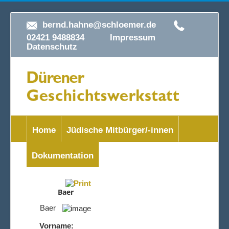
bernd.hahne@schloemer.de
02421 9488834
Impressum
Datenschutz
Home
Jüdische Mitbürger/-innen
Dokumentation
Baer
Baer
Vorname: